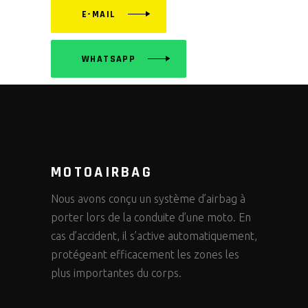
E-MAIL
WHATSAPP
MOTOAIRBAG
Nous avons conçu un système d’airbag à
porter lors de la conduite d’une moto. En
cas d’accident, il s’active automatiquement,
protégeant efficacement les zones les
plus importantes du corps.