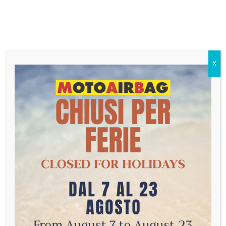
X
SICUREZZA
ANDARE IN MOTO
SENZA MOTOAIRBAG
SIGNIFICA RINUNCIARE
A QUALCOSA
MOTOAIRBAG è il nostro airbag da indossare